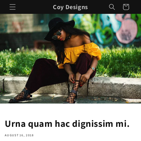
Skip to
Coy Designs
Cart
content
Urna quam hac dignissim mi.
AUGUST 16, 2018